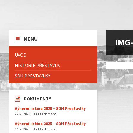
Skip
Skip
Skip
to
to
to
content
left
footer
sidebar
MENU
IMG
ÚVOD
HISTORIE PŘESTAVLK
SDH PŘESTAVLKY
DOKUMENTY
Výherní listina 2026 – SDH Přestavlky
22. 2. 2026
1 attachment
Výherní listina 2025 – SDH Přestavlky
16. 2. 2025
1 attachment