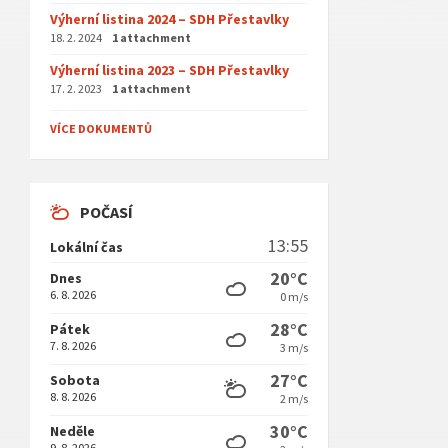
Výherní listina 2024 – SDH Přestavlky
18. 2. 2024
1 attachment
Výherní listina 2023 – SDH Přestavlky
17. 2. 2023
1 attachment
VÍCE DOKUMENTŮ
POČASÍ
13:55
Lokální čas
20°C
Dnes
6. 8. 2026
0 m/s
28°C
Pátek
7. 8. 2026
3 m/s
27°C
Sobota
8. 8. 2026
2 m/s
30°C
Neděle
9. 8. 2026