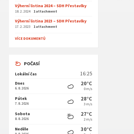
Výherní listina 2024 – SDH Přestavlky
18. 2. 2024
1 attachment
Výherní listina 2023 – SDH Přestavlky
17. 2. 2023
1 attachment
VÍCE DOKUMENTŮ
POČASÍ
16:25
Lokální čas
20°C
Dnes
6. 8. 2026
0 m/s
28°C
Pátek
7. 8. 2026
3 m/s
27°C
Sobota
8. 8. 2026
2 m/s
30°C
Neděle
9. 8. 2026