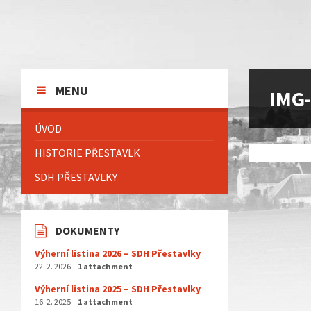
Skip
Skip
Skip
to
to
to
content
left
footer
sidebar
MENU
IMG
ÚVOD
HISTORIE PŘESTAVLK
SDH PŘESTAVLKY
DOKUMENTY
Výherní listina 2026 – SDH Přestavlky
22. 2. 2026
1 attachment
Výherní listina 2025 – SDH Přestavlky
16. 2. 2025
1 attachment