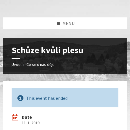
Skip
Skip
Skip
Skip
to
to
to
to
content
left
right
footer
sidebar
sidebar
MENU
Schůze kvůli plesu
Úvod
Co se u nás děje
/
This event has ended
Date
11. 1. 2019