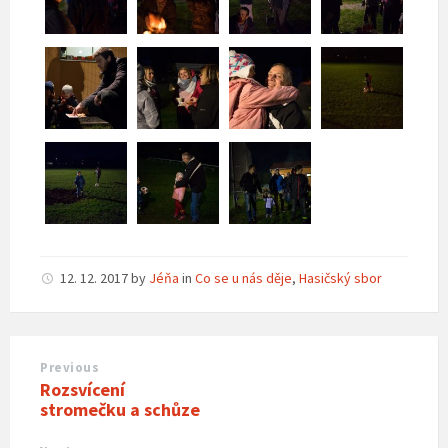
12. 12. 2017
by
Jéňa
in
Co se u nás děje
,
Hasičský sbor
Previous
Rozsvícení
stromečku a schůze