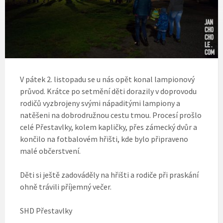
V pátek 2. listopadu se u nás opět konal lampionový
průvod. Krátce po setmění děti dorazily v doprovodu
rodičů vyzbrojeny svými nápaditými lampiony a
natěšeni na dobrodružnou cestu tmou. Procesí prošlo
celé Přestavlky, kolem kapličky, přes zámecký dvůr a
končilo na fotbalovém hřišti, kde bylo připraveno
malé občerstvení.
Děti si ještě zadováděly na hřišti a rodiče při praskání
ohně trávili příjemný večer.
SHD Přestavlky