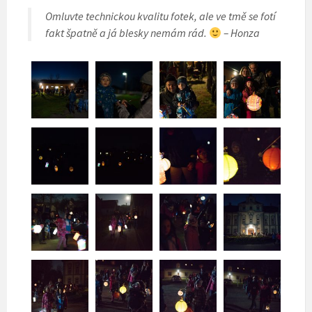
Omluvte technickou kvalitu fotek, ale ve tmě se fotí
fakt špatně a já blesky nemám rád.
– Honza